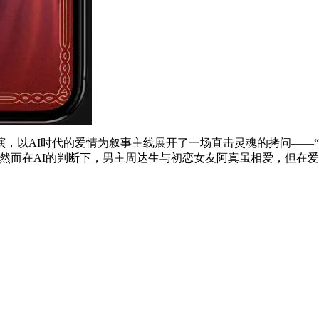
，以AI时代的爱情为叙事主线展开了一场直击灵魂的拷问——“
，然而在AI的判断下，男主周达生与初恋女友阿真虽相爱，但在