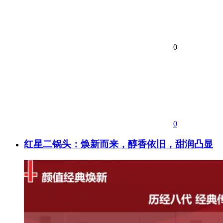
0
0
红星二锅头：焕新而来，醇香依旧，甜润凸显