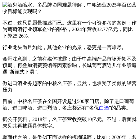
不过，这只是愿景描述而已。这里有一个可资参考的案例：作
为葡萄酒行业领军企业的张裕，2024年营收32.77亿元，同比
下降25.26%。
行业龙头尚且如此，其他企业的光景，恐更是一言难尽。
金哥注意到，之前有媒体披露：由于中高端产品市场开拓不及
预期，再叠加消费萎缩等因素影响，长城葡萄酒近几年业绩遭
遇“断崖式下滑”。
做进口酒业务起家的中粮名庄荟，显然，也承受了类似的经营
压力。
目前，中粮名庄荟在全国开设超过500家门店。除了进口葡萄
酒、进口啤酒、进口烈酒，名庄荟还有“名优
白酒
”的品类。
据公开资料，2018年，名庄荟营收突破10亿元。不过，后面就
未见其再披露具体数字。
取而代之的，是类似下面这样的模糊说辞，比如：2020年，名