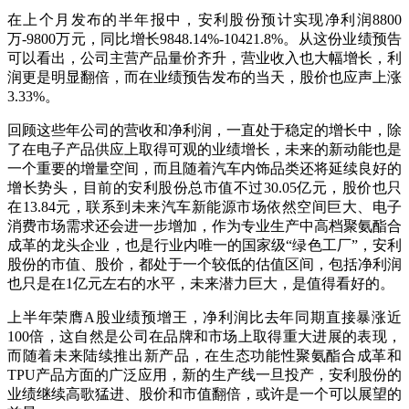
在上个月发布的半年报中，安利股份预计实现净利润8800
万-9800万元，同比增长9848.14%-10421.8%。从这份业绩预告
可以看出，公司主营产品量价齐升，营业收入也大幅增长，利
润更是明显翻倍，而在业绩预告发布的当天，股价也应声上涨
3.33%。
回顾这些年公司的营收和净利润，一直处于稳定的增长中，除
了在电子产品供应上取得可观的业绩增长，未来的新动能也是
一个重要的增量空间，而且随着汽车内饰品类还将延续良好的
增长势头，目前的安利股份总市值不过30.05亿元，股价也只
在13.84元，联系到未来汽车新能源市场依然空间巨大、电子
消费市场需求还会进一步增加，作为专业生产中高档聚氨酯合
成革的龙头企业，也是行业内唯一的国家级“绿色工厂”，安利
股份的市值、股价，都处于一个较低的估值区间，包括净利润
也只是在1亿元左右的水平，未来潜力巨大，是值得看好的。
上半年荣膺A股业绩预增王，净利润比去年同期直接暴涨近
100倍，这自然是公司在品牌和市场上取得重大进展的表现，
而随着未来陆续推出新产品，在生态功能性聚氨酯合成革和
TPU产品方面的广泛应用，新的生产线一旦投产，安利股份的
业绩继续高歌猛进、股价和市值翻倍，或许是一个可以展望的