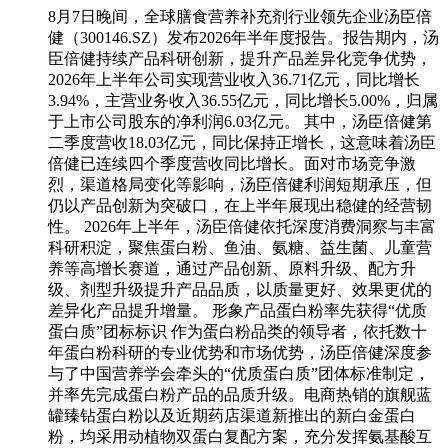
8月7日晚间，全球膳食营养补充剂行业领先企业汤臣倍
健（300146.SZ）发布2026年半年度报告。报告期内，汤
臣倍健持续产品科研创新，提升产品差异化竞争优势，
2026年上半年公司实现营业收入36.71亿元，同比增长
3.94%，主营业务收入36.55亿元，同比增长5.00%，归属
于上市公司股东的净利润6.03亿元。 其中，汤臣倍健第
二季度营收18.03亿元，同比保持正增长，这意味着汤臣
倍健已连续四个季度营收同比增长。面对市场竞争激
烈，渠道格局变化等影响，汤臣倍健利润短期承压，但
仍以产品创新为突破口，在上半年展现出稳健的经营韧
性。 2026年上半年，汤臣倍健依托深度消费洞察与丰富
科研积淀，聚焦蛋白粉、鱼油、氨糖、益生菌、儿童营
养等高增长赛道，通过产品创新、原料升级、配方升
级、剂型升级提升产品品质，以质量更好、效果更优的
差异化产品提升增量。 形象产品蛋白粉率先获得“优质
蛋白质”团标标识 作为蛋白粉品类的领导者，依托数十
年蛋白粉科研的专业优势和市场优势，汤臣倍健深度参
与了中国营养学会牵头的“优质蛋白质”团体标准制定，
并率先完成蛋白粉产品的品质升级。电商热销的旗舰蓝
罐臻钻蛋白粉以及近期药店渠道新推出的新白金蛋白
粉，均采用动植物双蛋白复配方案，充分发挥氨基酸互