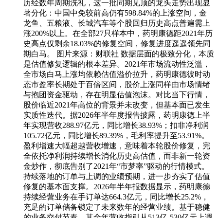
历经数年周期洗礼，这一批同期见顶的龙头走势出现显
著分化：中国中免较前高仍有598.84%的上涨空间，金
龙鱼、五粮液、长城汽车等个股回归历史高点普遍需上
涨200%以上。在全部27只样本中，药明康德距2021年历
史高点仅剩余18.03%的修复空间，修复进度遥遥领先同
期白马。 图片来源：财联社 数据层面的极致分化，本质
是估值修复逻辑的根本差异。2021年市场流动性泛滥，
全市场白马上涨均依赖估值溢价拉升，药明康德彼时动
态市盈率长期处于百倍区间，股价上涨同样由市场情绪
与抱团资金驱动，存在明显估值泡沫。对比当下行情，
股价临近2021年高位的背景并未改变，但基本面已发生
实质性迭代。据2026年半年度报告披露，药明康德上半
年实现营收288.97亿元，同比增长38.93%；扣非净利润
105.72亿元，同比增长89.39%，毛利率提升至53.91%。
盈利增速大幅超越营收增速，意味着本轮股价修复，完
全依托净利润持续增长消化历史高估值，而非新一轮资
金炒作，彻底告别了2021年“市梦率”驱动的行情模式。
持续落地的订单与上调的业绩预期，进一步夯实了估值
修复的基本面支撑。2026年半年报数据显示，药明康德
持续经营业务在手订单达664.3亿元，同比增长25.2%，
充足的订单储备锁定了未来数年的经营业绩。基于稳健
的业务交付节奏，其全年营收指引从513亿-530亿元上调