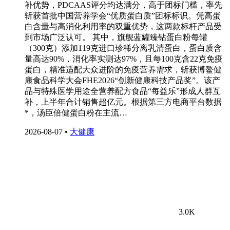
补优势，PDCAAS评分均达满分，高于团标门槛，率先
斩获首批中国营养学会“优质蛋白质”团标标识。凭高蛋
白含量与高消化利用率的双重优势，这两款标杆产品受
到市场广泛认可。 其中，旗舰蓝罐臻钻蛋白粉每罐
（300克）添加119克进口珍稀分离乳清蛋白，蛋白质含
量高达90%，消化率实测达97%，且每100克含22克免疫
蛋白，精准适配大众进阶的免疫营养需求，斩获博鳌健
康食品科学大会FHE2026“创新健康科技产品奖”。该产
品与特殊医学用途全营养配方食品“每益乐”形成人群互
补，上半年合计销售超亿元。根据第三方电商平台数据
*，汤臣倍健蛋白粉在主流…
2026-08-07
•
大健康
3.0K