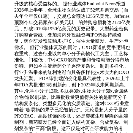
升级的核心受益标的。 据行业媒体Endpoint News报道，
2026年上半年，全球生物医药达成了52笔并购交易（而
去年全年仅61笔），交易总金额达1255亿美元。Jefferies
预测今年交易额在5亿美元以上的并购总额将达2120亿美
元，打破2019年1950亿美元的历史记录。大型药企密集
并购整合管线，叠加海内外投融资与IPO热度持续修
复，药企研发预算稳步扩张，催生大量研发、生产外包
需求。 但行业整体复苏的同时，CXO赛道的竞争逻辑也
在重构。过去行业以简单小分子药物代工为主，工艺标
准化、门槛低，中小CXO依靠产能和价格就能分得市场
份额。但如今主流新药分子逐渐复杂化、制剂多样化，
行业升温带来的红利逐渐向具备多样化技术实力的CXO
龙头汇聚。 FDA审批端的变化最具代表性，2026年上半
年FDA共批准23款创新药，创下2023年以来同期新高。
其中,化学小分子13款,多肽类3款,生物大分子5款,金属络
合物/造影剂2款。比审批数量更值得关注的是新药分子
结构复杂化、类型多元化的实质演进。这对CXO行业意
味着“容易摘的果子已经被摘完”。无论是超大分子量的
PROTAC、高度修饰的多肽，还是突破生理屏障的高端
制剂，新药研发已经全面进入结构复杂、合成复杂、制
剂复杂的“三高”阶段。这不仅是对药企研发能力的考