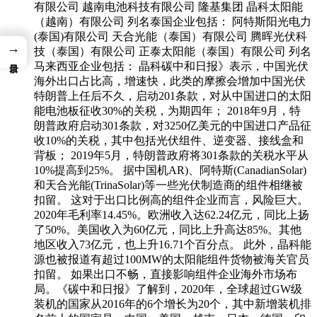
有限公司 越南电池科技有限公司 隆基集团 晶科太阳能
（越南）有限公司 列名泰国企业包括： 阿特斯阳光电力
(泰国)有限公司 天合光能（泰国）有限公司 腾晖光伏科
→
技（泰国）有限公司 正泰太阳能（泰国）有限公司 列名
马来西亚企业包括： 晶科碳中和日报》表示，中国光伏
海外出口占比高，增速快，此类的摩擦会增加中国光伏
特朗普上任后不久，启动201条款，对从中国进口的太阳
能电池板征收30%的关税，为期四年； 2018年9月，特
朗普政府启动301条款，对3250亿美元的中国进口产品征
收10%的关税，其中包括光伏组件、逆变器、接线盒和
背板； 2019年5月，特朗普政府将301条款的关税水平从
10%提高到25%。 据中国机AR)、阿特斯(CanadianSolar)
和天合光能(TrinaSolar)等一些光伏制造商的组件相继被
扣留。 这对于出口比例高的组件企业而言，风险巨大。
2020年毛利率14.45%。欧洲收入达62.24亿元，同比上扬
了50%。美国收入为60亿元，同比上升高达85%。其他
地区收入73亿元，也上升16.71个百分点。 此外，晶科能
源也被报道有超过100MW的太阳能组件货物被海关官员
扣留。 如果出口不畅，直接影响组件企业海外市场布
局。《碳中和日报》了解到，2020年，全球超过GW级
装机的国家从2016年的6个增长为20个，其中新增装机排