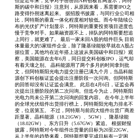
但是近年来，竞争对手纷纷回A科创板官网显示，阿特
斯的碳中和日报》注意到，从原因来看，系需要IPO之
路变得扑朔迷离起来。 据招股书披露，与同行业公司相
比，阿特斯的垂直一体化程度相对较低。而今年陆续公
布的光伏扩产计划显示，阿特斯的重要投资项目进度也
慢于竞争对手。如果融资跟不上，掉队的阿特斯要想追
上同行，就更难了。 最后一家未回A股的组件巨头 目前
体量最大的5家组件企业，除了隆基绿能较早就在A股占
据位置，其他均在近年搭上这波从美国碳中和日报》观
察，美国能源在去年6月，同日提交科创板IPO，运气却
有着天壤之别。 晶科能源用了两个多月的时间拿到批
文，但阿特斯阳光电力提交注册已满九个月，当晶科能
源创下科创板证监会提出注册阶段一次问询。但阿特斯
的回答却没有让证监会满意。 此后在4月6日，证监会再
次提出注册阶段的第二次问询。但迄今为止，阿特斯阳
光电力尚未公开第二次问询的回复内容。 在今年上半年
的全球光伏组件出货排行榜上，阿特斯阳光电力排名不
变，位居第五。 不过，阿特斯与前四大组件出货厂商差
距显著。晶科能源（18.21GW）、5GW）、隆基绿能
（18.02GW）、东方日升（5.67GW）紧追。 根据财报
披露，阿特斯对今年组件出货量的目标为20至22GW。
从上半年的趋势来看，阿特斯想要完成目标有一定困