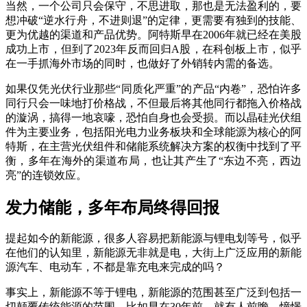
当然，一个公司只会保守，不思进取，那也是无法盈利的，要
想冲破“逆水行舟，不进则退”的定律，更需要有独到的技能、
更为优越的渠道和产品优势。阿特斯早在2006年就已经在美股
成功上市，但到了2023年反而回归A股，在科创板上市，似乎
在一手抓海外市场的同时，也做好了外销转内需的备选。
如果仅凭光伏行业那些“同质化严重”的产品“内卷”，恐怕许多
同行只会一味地打价格战，不但最后将其他同行都拖入价格战
的漩涡，搞得一地哀嚎，恐怕自身也会受损。而以晶硅光伏组
件为主要业务，包括阳光电力业务板块和全球能源为核心的阿
特斯，在主营光伏组件和储能系统解决方案的权衡中找到了平
衡，多年在海外的渠道布局，也让其产生了“东边不亮，西边
亮”的连锁效应。
发力储能，多年布局终得回报
提起如今的新能源，很多人容易把新能源与锂电划等号，似乎
在他们的认知里，新能源无非就是电，大街上广泛应用的新能
源汽车、电动车，不都是靠充电来完成的吗？
事实上，新能源不等于锂电，新能源的范围甚至广泛到包括一
切颠覆传统能源的范围，比如早在30年前，就有人前瞻、憧憬