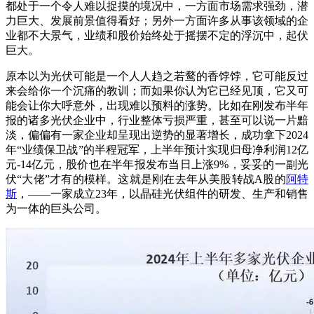
都处于一个令人难以捉摸的境况中，一方面市场需求强劲，潜
力巨大、发展前景值得看好；另外一方面许多从事该领域的企
业都不大景气，业绩和股价始终处于摇摆不定的浮沉中，起伏
巨大。
原本以为光伏可能是一个人人趋之若鹜的香饽饽，它可能反过
来会给你一个沉痛的教训；而如果你认为它已经见顶，它又可
能会让你大呼意外，出现难以预料的涨势。比如在刚发布半年
报的诸多光伏企业中，行业整体亏损严重，甚至可以说一片黯
淡，偏偏有一家企业却呈现出逆势的显著增长，成功拿下2024
年“业绩保卫战”的半程冠军，上半年预计实现归母净利润12亿
元-14亿元，股价也在半年报发布当日上涨9%，妥妥的一副光
伏“大佬”才有的模样。这就是刚在去年从美股转战A股的
阿特
斯
，——一家成立23年，以晶硅光伏组件的研发、生产和销售
为一体的巨头公司。