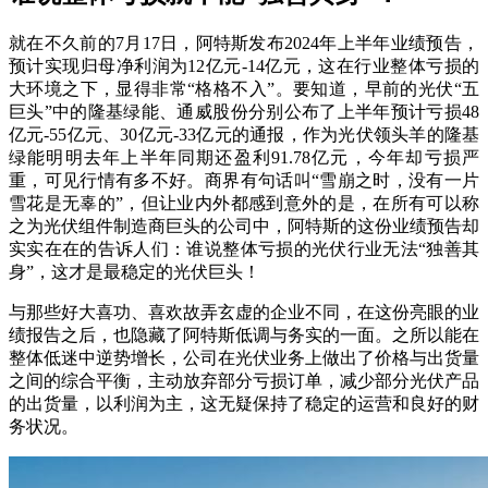
就在不久前的7月17日，阿特斯发布2024年上半年业绩预告，
预计实现归母净利润为12亿元-14亿元，这在行业整体亏损的
大环境之下，显得非常“格格不入”。要知道，早前的光伏“五
巨头”中的隆基绿能、通威股份分别公布了上半年预计亏损48
亿元-55亿元、30亿元-33亿元的通报，作为光伏领头羊的隆基
绿能明明去年上半年同期还盈利91.78亿元，今年却亏损严
重，可见行情有多不好。商界有句话叫“雪崩之时，没有一片
雪花是无辜的”，但让业内外都感到意外的是，在所有可以称
之为光伏组件制造商巨头的公司中，阿特斯的这份业绩预告却
实实在在的告诉人们：谁说整体亏损的光伏行业无法“独善其
身”，这才是最稳定的光伏巨头！
与那些好大喜功、喜欢故弄玄虚的企业不同，在这份亮眼的业
绩报告之后，也隐藏了阿特斯低调与务实的一面。之所以能在
整体低迷中逆势增长，公司在光伏业务上做出了价格与出货量
之间的综合平衡，主动放弃部分亏损订单，减少部分光伏产品
的出货量，以利润为主，这无疑保持了稳定的运营和良好的财
务状况。