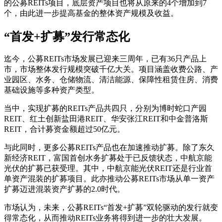
的公募REITs项目，底层资产项目也将从原来的4个增加到7
个，由此进一步提高基金的整体资产规模及收益。
“首发+扩募”发行常态化
迄今，公募REITs市场发展已迎来三周年，已有36只产品上
市，市场整体发行规模突破千亿大关。项目涵盖收费公路、产
业园区、水务、仓储物流、清洁能源、保障性租赁住房、消费
基础设施等多种资产类型。
当中，实现扩募的REITs产品共四只，分别为博时蛇口产园
REIT、红土创新盐田港REIT、华安张江REIT和中金普洛斯
REIT，合计募资金额超过50亿元。
与此同时，更多公募REITs产品也在加速推动扩募。除了东久
新经济REIT，富国首创水务扩募处于已反馈状态，中航京能
光伏的扩募已获受理。其中，中航京能光伏REIT还是行业首
单资产混装的扩募项目。此亦推动公募REITs市场从单一资产
扩募迈进混装资产扩募的2.0时代。
市场认为，未来，公募REITs“首发+扩募”双轮驱动的发行就变
得常态化，从而推动REITs业务将得到进一步的壮大发展。