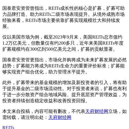
国泰君安资管曾指出，REITs成长性的核心是扩募，扩募可助
力品牌打造、助力REITs二级市场表现提升。从境外成熟市场
经验来看，REITs市场主要依靠扩募实现规模壮大和持续发
展。
仅以美国市场为例，截至2023年9月末，美国REITs总市值约
1.2万亿美元，但数量仅有约200多只，近年来美国REITs年度
扩募规模均在300亿到500亿美元之间，扩募的贡献显著。
国泰君安资管更指出，市场化并购将成为未来扩募发展的必然
趋势；扩募能力将成为REITs生命力的重要评价标准；扩募能
够实现资产组合优化，助力管理水平提升。
此外，扩募带来的基金规模的增加及新投资者的引入，将有助
于提升基金的二级市场流动性。对于投资者来说，扩募也有利
于进一步分散资产组合地域风险、提升底层资产管理效益，为
投资者持续创造稳定收益和改善投资回报。
本文来自投稿，内容可能有删改，不代表
天府财经网
立场，如
需转载，请注明出处：
天府财经网
REITs