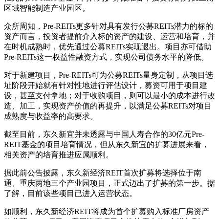
区域智能制造产业园区。
众所周知，Pre-REITs更多针对具有发行公募REITs潜力的标的
资产而言，投资者提前介入标的资产的建设、运营和培育，并
在时机成熟时，优先通过公募REITs实现退出。项目亦可借助
Pre-REITs这一权益性融资方式，实现公司债务水平的降低。
对于新建项目，Pre-REITs可为公募REITs量身定制，从项目选
址阶段开始就有针对性地进行评估设计，募资可用于项目建
设，甚至支付拿地；对于收购项目，则可以最小的成本进行改
造、加工，实现资产价值的再提升，以满足公募REITs对项目
成熟度与收益率的高要求。
截至目前，东久新宜并未透露与中国人寿合作的30亿元Pre-
REIT基金的项目培育情况，但从东久新宜的扩募进展来看，
相关资产的培育推进应属顺利。
据此前公告披露，东久新经济REIT首次扩募将选择位于南
通、重庆两地三个产业园项目，正式迈出了扩募的第一步。据
了解，目前该些项目已进入运营状态。
如顺利，东久新经济REIT将成为首个扩募购入标准厂房资产