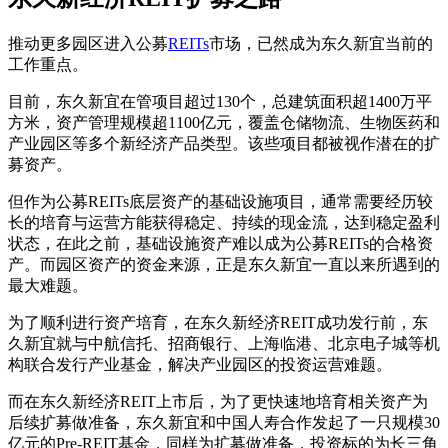
推动更多园区进入公募
REITs
市场，已然成为东久新宜当前的
工作重点。
目前，东久新宜在管项目超过130个，总建筑面积超1400万平
方米，资产管理规模超1100亿元，覆盖仓储物流、生物医药和
产业园区等多个新经济产品类型。该些项目都被视作潜在的扩
募资产。
但作为公募REITs底层资产的基础设施项目，通常需要经历较
长的培育与运营方能获得稳定、持续的现金流，达到稳定盈利
状态，在此之前，基础设施资产难以成为公募REITs的合格资
产。而园区资产的资金来源，正是东久新宜一直以来所遇到的
最大难题。
为了顺利进行资产培育，在东久新经济REIT成功发行前，东
久新宜就与中航信托、招商银行、上海临港、北京电子城等机
构联合发行产业基金，解决产业园区的投资运营难题。
而在东久新经济REIT上市后，为了更快速地培育相关资产为
后续扩募做准备，东久新宜和中国人寿合作发起了一只规模30
亿元的Pre-REIT基金，同样为扩募做准备，投资标的为长三角