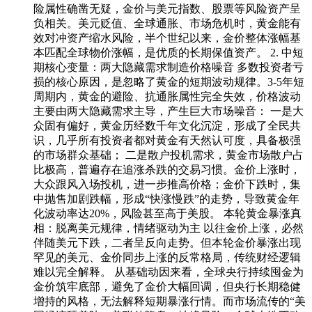
险属性确凿无疑，金价与美元指数、股票等风险资产呈
负相关。美元贬值、全球通胀、市场危机时，黄金能有
效对冲资产缩水风险，半个世纪以来，金价整体涨幅基
本匹配全球物价涨幅，是优质的长期保值资产。 2. 中短
期核心变量：两大隐藏需求制造价格噪音 多数投资者亏
损的核心原因，是忽略了黄金的短期波动规律。3-5年短
周期内，黄金的避险、抗通胀属性完全失效，价格波动
主要由两大隐藏需求主导，产生巨大市场噪音： 一是大
众固有偏好，黄金历经数千年文化沉淀，形成了全民共
识，几乎所有投资者都对黄金有天然认可度，具备极强
的市场群众基础； 二是散户投机需求，黄金市场散户占
比极高，普遍存在追涨杀跌的交易习惯。金价上涨时，
大众跟风入场投机，进一步推高价格；金价下跌时，集
中抛售加剧跌幅，形成“快涨慢跌”的走势，导致黄金年
化波动率达20%，风险甚至高于美股。 本轮黄金暴涨真
相：脱离美元规律，情绪驱动为主 以往金价上涨，必然
伴随美元下跌，二者呈反向走势。但本轮金价暴涨出现
罕见的美元、金价同步上涨的反常格局，传统财经逻辑
难以完全解释。 从基础动因来看，全球央行持续囤金为
金价筑牢底部，避免了金价大幅回调，但央行长期稳健
增持的风格，无法解释短期暴涨行情。而市场流传的“美