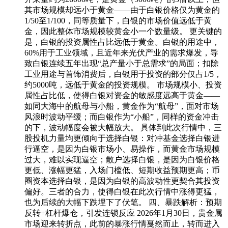
其市场规模却远小于黄金——由于白银价格仅为黄金的
1/50至1/100，同等质量下，白银的市场价值远低于黄
金，因此整体市场规模较黄金小一个数量级。 更关键的
是，白银的投资属性占比远低于黄金。白银的用途中，
60%用于工业领域，且近年来光伏产业的需求爆发，导
致白银连续五年出现“总产量小于总需求”的局面；扣除
工业用途与首饰消费后，白银用于投资的部分仅占1/5，
约5000吨，远低于黄金的投资规模。 市场规模小、投资
属性占比低，使得白银对资金的敏感度远高于黄金——
如同大海中的航母与小船，黄金作为“航母”，面对市场
风浪时波动平缓；而白银作为“小船”，同样的资金冲击
的下，波动幅度会被大幅放大。 具体到此次行情中，三
股投机力量均更倾向于选择白银：对冲基金选择白银进
行逼空，是因为白银市场小、易操作，而黄金市场规模
过大，难以实现逼空；散户选择白银，是因为白银价格
更低、涨幅更猛，入场门槛低、短期收益预期更高；币
圈资本选择白银，是因为白银的高波动性更契合其投资
偏好。三者的合力，使得白银在此次行情中涨得更猛，
也为后续的大幅下跌埋下了伏笔。 四、暴跌解析：预期
反转+杠杆爆仓，引发连锁反应 2026年1月30日，贵金属
市场迎来转折点，此前的暴涨行情戛然而止，转而进入