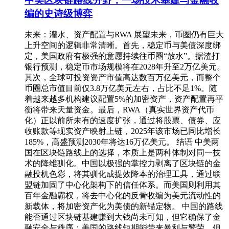
中美区块链路线分野：一场技术基建与金融收
编的史诗级博弈
未来：灌水、资产配置与RWA 展望未来，币圈仍有巨大
上升空间的逻辑非常清晰。首先，稳定币与美债深度绑
定，美国政府有极强的意愿持续往币圈“放水”。据渣打
银行预测，稳定币市场规模将在2028年升至2万亿美元。
其次，全球可投资资产市值高达数百万亿美元，而整个
币圈总市值目前仅3.8万亿美元左右，占比不足1%。随
着越来越多机构建议配置5%的加密资产，资产配置再平
衡将带来天量资金。最后，RWA（真实世界资产代币
化）正以前所未有的速度扩张，通过将股票、债券、应
收账款等现实资产映射上链，2025年该市场已同比增长
185%，高盛预测2030年将达16万亿美元。 结语 中美两
国在区块链路线上的选择，本质上是两种体制对同一技
术的降维驯化。中国以极强的掌控力剥离了区块链的金
融投机色彩，将其驯化成提效降本的治理工具，通过联
盟链加固了中心化架构下的信任体系。而美国则利用其
百年金融霸权，将去中心化的反骨收编为美元流动性的
新载体，将加密资产化为美债的新锚定物。 中国的路线
能否通过区块链基建赚到大钱尚未可知，但它确保了金
融安全与秩序；美国的路线短期能带来暴利与繁荣，但