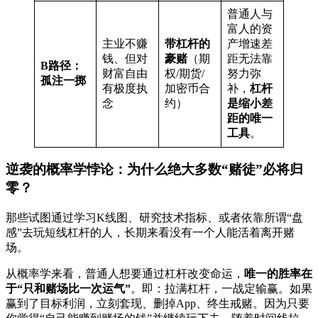
普通人与
富人的资
主业不赚
带杠杆的
产增速差
钱、但对
豪赌
（期
距无法靠
B路径：
财富自由
权/期货/
努力弥
孤注一掷
有极度执
加密币合
补，
杠杆
念
约）
是缩小差
距的唯一
工具
。
逆袭的概率学悖论：为什么绝大多数“赌徒”必将归
零？
那些试图通过学习K线图、研究技术指标、或者依靠所谓“盘
感”去玩短线杠杆的人，长期来看没有一个人能活着离开赌
场。
从概率学来看，普通人想要通过杠杆改变命运，
唯一的胜率在
于“只和赌场比一次运气”
。即：拉满杠杆，一战定输赢。如果
赢到了目标利润，立刻套现、删掉App、终生戒赌。因为只要