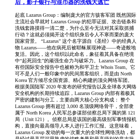
后，影子银行与混币器的洗钱大逃亡
起底 Lazarus Group：编制庞大的官方骇客军团 既然国际
主流社会早就对 Lazarus Group 的犯罪证据、攻击链条和
洗钱套路摸得一清二楚，为什么至今无法对其采取抓捕
行动？这就必须揭开这个组织身后令人不寒而栗的庞大
国家背景。 “Lazarus” 这个名字源自《圣经》中的经典人
物 Lazarus——他在病死后被耶稣展现神迹——奇迹般地
复活。因此，这个组织以此命名，象征着其具备在绝境
中“起死回生”的顽强生命力与破坏力。Lazarus Group 在
有些国际安全报告中也被称为和平卫士 Whois Team。它
可不是人们一般印象中的民间黑客组织，而是由 North
Korea 官方倾尽全国资源、精心构建的顶尖网络军团。
根据美国陆军 2020 年发布的研究报告以及全球各大网络
安全机构的长期持续追踪，Lazarus Group 内部有着极其
严密的建制与分工，主要由两大核心分支构成： 整个
Lazarus Group 拥有超过 3,000 名顶级网络骨干，全部隶
属于 North Korea 人民军总参谋部侦察总局下属的第 121
局（Unit 121）。侦察总局是该国的最高级别军事情报机
构，直接向最高领导人本人进行工作汇报。这意味着，
Lazarus Group 发动的每一次重大的全球性网络洗劫，都
是经过最高层深思熟虑的战略考量和最高级别的意志批