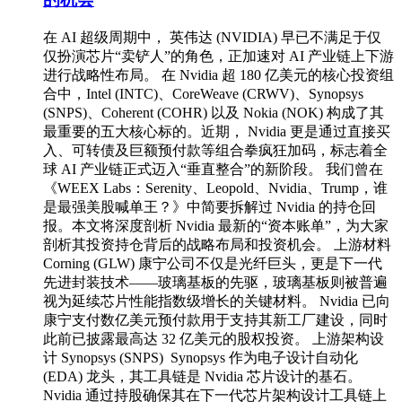
在 AI 超级周期中， 英伟达 (NVIDIA) 早已不满足于仅
仅扮演芯片“卖铲人”的角色，正加速对 AI 产业链上下游
进行战略性布局。 在 Nvidia 超 180 亿美元的核心投资组
合中，Intel (INTC)、CoreWeave (CRWV)、Synopsys
(SNPS)、Coherent (COHR) 以及 Nokia (NOK) 构成了其
最重要的五大核心标的。近期， Nvidia 更是通过直接买
入、可转债及巨额预付款等组合拳疯狂加码，标志着全
球 AI 产业链正式迈入“垂直整合”的新阶段。 我们曾在
《WEEX Labs：Serenity、Leopold、Nvidia、Trump，谁
是最强美股喊单王？》中简要拆解过 Nvidia 的持仓回
报。本文将深度剖析 Nvidia 最新的“资本账单”，为大家
剖析其投资持仓背后的战略布局和投资机会。 上游材料
Corning (GLW) 康宁公司不仅是光纤巨头，更是下一代
先进封装技术——玻璃基板的先驱，玻璃基板则被普遍
视为延续芯片性能指数级增长的关键材料。 Nvidia 已向
康宁支付数亿美元预付款用于支持其新工厂建设，同时
此前已披露最高达 32 亿美元的股权投资。 上游架构设
计 Synopsys (SNPS) Synopsys 作为电子设计自动化
(EDA) 龙头，其工具链是 Nvidia 芯片设计的基石。
Nvidia 通过持股确保其在下一代芯片架构设计工具链上