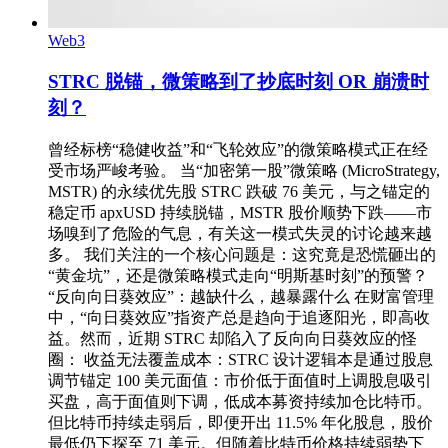
Web3
STRC 脱锚，微策略到了抄底时刻 OR 崩溃时
刻？
曾经标榜“稳健收益”和“飞轮效应”的微策略模式正在经
受市场严峻考验。 当“加密第一股”微策略 (MicroStrategy,
MSTR) 的永续优先股 STRC 跌破 76 美元，与之锚定的
稳定币 apxUSD 持续脱锚，MSTR 股价顺势下跌——市
场嗅到了危险的气息，有关这一模式失灵的讨论越来越
多。 我们关注的一个核心问题是：这究竟是恐慌砸出的
“黄金坑”，还是微策略模式走向“明斯基时刻”的预警？
“反向向日葵效应”：越缺什么，越暴露什么 在财富管理
中，“向日葵效应”指资产总是趋向于追逐阳光，即高收
益。然而，近期 STRC 却陷入了反向向日葵效应的怪
圈： 收益无法覆盖成本：STRC 设计逻辑本是通过股息
调节锚定 100 美元面值：市价低于面值时上调股息吸引
买盘，高于面值则下调，低成本募资持续加仓比特币。
但比特币持续走弱后，即便开出 11.5% 年化股息，股价
最低仍下探至 71 美元。但随着比特币价格持续弱势下