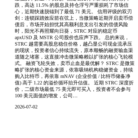
跌，高达 11.5% 的股息及持仓浮亏严重损耗了市场信
心，近期快速脱锚到了最低 71 美元。 信用评级的双刃
剑：连锁踩踏效应箭在弦上，当微策略近期开启卖币偿
债后，市场开始担忧其高额利息支出引发的偿债风险
时，阳光不再照耀向日葵，STRC 对应的稳定币
apxUSD 及 MSTR 公司股价也应声下跌。 总的来说，
STRC 越需要高股息稳住价格，越凸显公司现金流承压
的现状，投资者信心持续流失，原本顺畅的融资输血渠
道随之堵塞，这直接冲击微策略赖以扩张的核心飞轮模
式。 融资飞轮失效，卖币止血是最优解？ STRC 是微策
略扩张的核心资金来源，依靠吸纳机构稳健资金，持续
购入比特币，再依靠 mNAV (企业价值 / 比特币储备净
值) 高于 1.22 的溢价循环抬升估值。 近期 STRC 深度折
价，二级市场最低 75 美元即可买入，投资者不会参与
100 美元面值的增发，公司…
2026-07-02