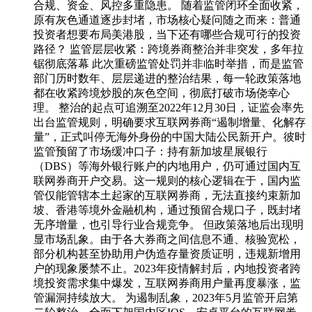
合规、资金、风控多重隐患。 随着监管闭环全面收紧，
原有灰色通道逐步封堵，市场核心疑问随之而来：普通
投资者想要布局美港股，当下还有哪些合规可行的投资
路径？ 监管层层收紧：跨境券商整治并非突发，多年拉
锯彻底落幕 此次重磅监管处罚并非临时举措，而是监管
部门历时数年、层层递进的整治结果，每一轮政策落地
都在收紧跨境炒股的灰色空间，彻底打破市场侥幸心
理。 整治的起点可追溯至2022年12月30日，证监会率先
出台监管规则，明确要求互联网券商“遏制增量、化解存
量”，正式叫停无海外身份的中国大陆公民新开户。彼时
监管预留了市场缓冲口子：持有新加坡星展银行
（DBS）等海外银行账户的内地用户，仍可通过国内互
联网券商开户交易。这一规则的核心逻辑在于，国内监
管仅能管辖本土起家的互联网券商，无法直接约束新加
坡、香港等境外金融机构，通过预留合规口子，既封堵
无序增量，也引导行业合规竞争。 但政策落地后出现明
显市场乱象。由于各大券商之间信息不通、核验宽松，
部分机构甚至协助用户伪造存量资质证明，违规新增用
户的现象屡禁不止。2023年疫情解封后，内地投资者跨
境投资需求集中爆发，互联网券商用户量再度暴涨，监
管漏洞持续放大。 为遏制乱象，2023年5月监管开启第