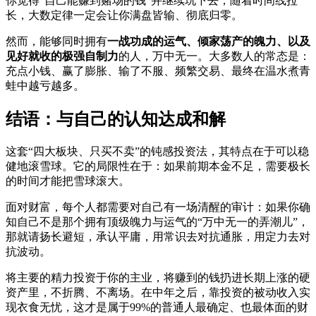
你觉得“自己能赚到赌场的钱”并继续玩下去，随着时间线拉
长，大数定律一定会让你满盘皆输、彻底归零。
然而，能够同时拥有
一战功成的运气、倾家荡产的魄力、以及
见好就收的极强自制力
的人，万中无一。大多数人的常态是：
充点小钱、赢了膨胀、输了不服、频繁交易、最终在温水煮青
蛙中越亏越多。
结语：与自己的认知达成和解
这套“四大板块、只买不卖”的钝感投资法，其特点在于可以稳
健地滚雪球。它的局限性在于：如果前期本金不足，需要极长
的时间才能把雪球滚大。
面对财富，每个人都需要对自己有一场清醒的审计：如果你确
知自己不是那个拥有顶级魄力与运气的“万中无一的弄潮儿”，
那就请扬长避短，承认平庸，用常识去对抗通胀，用定力去对
抗波动。
将主要的精力投资于你的主业，将赚到的钱扔进长期上涨的硬
资产里，不折腾、不离场。在中年之后，靠投资的被动收入实
现衣食无忧，这才是属于99%的普通人最确定、也最体面的财