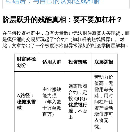
结语：与自己的认知达成和解
阶层跃升的残酷真相：要不要加杠杆？
在任何投资社群中，总有大量散户无法耐住寂寞去买现货，而
是疯狂涌向交易所玩起了“合约”（加杠杆的短线博弈）。对
此，文章给出了一个极度冰冷但异常深刻的社会学阶层解构：
财富路径
适用人群
投资策略
底层逻辑
划分
劳动力价
值高，无
远离币圈
主业赚钱
需用命去
合约，定
A路径：
能力强
赌，用时
投
QQQ /
稳健滚雪
（年入数
间杠杆让
优质银行
球
十万至数
资产被动
股
，不卖
百万）
增值即可
出
衣食无
忧。